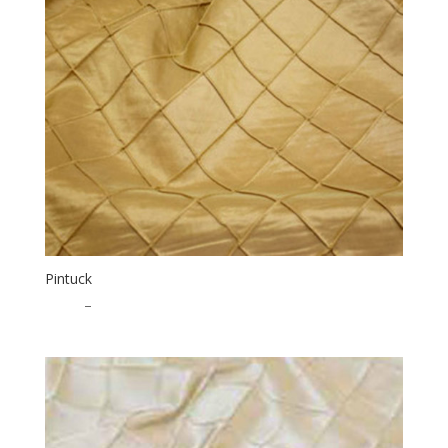
Pintuck
$
1.75
–
$
35.00