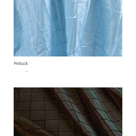
Pintuck
$
1.75
–
$
35.00