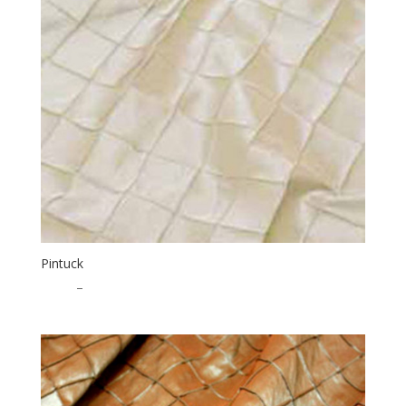
Pintuck
$
1.75
–
$
35.00