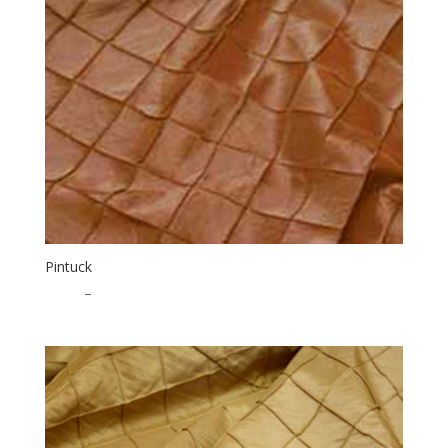
Pintuck
$
1.75
–
$
35.00