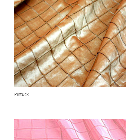
Pintuck
$
1.75
–
$
35.00