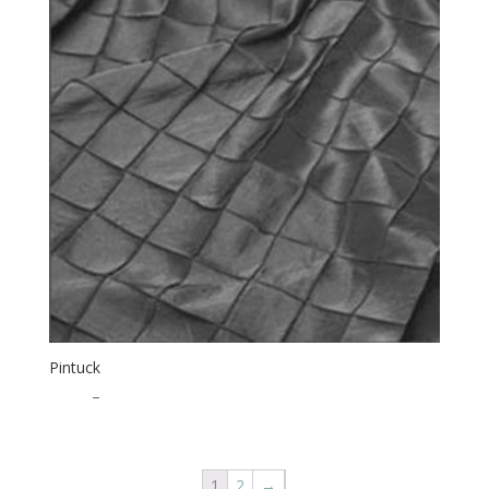
Pintuck
$
1.75
–
$
35.00
1
2
→